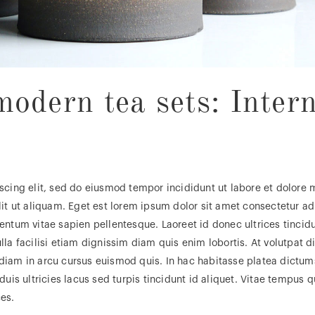
modern tea sets: Intern
scing elit, sed do eiusmod tempor incididunt ut labore et dolore 
it ut aliquam. Eget est lorem ipsum dolor sit amet consectetur ad
entum vitae sapien pellentesque. Laoreet id donec ultrices tinci
a facilisi etiam dignissim diam quis enim lobortis. At volutpat dia
iam in arcu cursus euismod quis. In hac habitasse platea dictums
 duis ultricies lacus sed turpis tincidunt id aliquet. Vitae temp
ces.