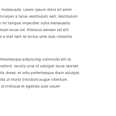
et malesuada. Lorem ipsum dolor sit amet
lamcorper a lacus vestibulum sed. Vestibulum
ces mi tempus imperdiet nulla malesuada.
san lacus vel. Rhoncus aenean vel elit
 a erat nam at lectus urna duis convallis
Pellentesque adipiscing commodo elit at.
rerit. Iaculis urna id volutpat lacus laoreet
elis donec et odio pellentesque diam volutpat.
illa ut morbi tincidunt augue interdum.
 ut tristique et egestas quis ipsum