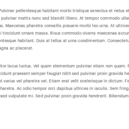
ulvinar pellentesque habitant morbi tristique senectus et netus 
ras pulvinar mattis nunc sed blandit libero. At tempor commodo ul
pus. Maecenas pharetra convallis posuere morbi leo urna. At ultri
bi tincidunt ornare massa. Risus commodo viverra maecenas accum
ntesque habitant. Duis at tellus at urna condimentum. Consectetur
agna ac placerat.
titor lacus luctus. Vel quam elementum pulvinar etiam non quam. 
dunt praesent semper feugiat nibh sed pulvinar proin gravida hend
 varius vel pharetra vel. Etiam erat velit scelerisque in dictum. F
aretra. Ac odio tempor orci dapibus ultrices in iaculis. Sem fring
t sed vulputate mi. Sed pulvinar proin gravida hendrerit. Bibendum