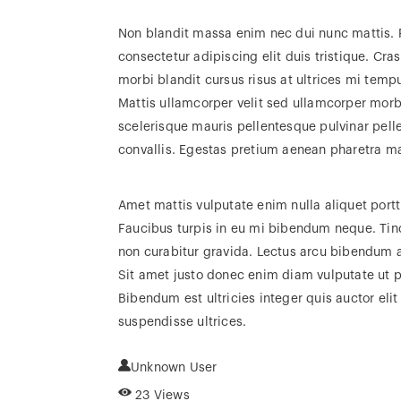
Non blandit massa enim nec dui nunc mattis. P
consectetur adipiscing elit duis tristique. C
morbi blandit cursus risus at ultrices mi tem
Mattis ullamcorper velit sed ullamcorper mor
scelerisque mauris pellentesque pulvinar pelle
convallis. Egestas pretium aenean pharetra m
Amet mattis vulputate enim nulla aliquet port
Faucibus turpis in eu mi bibendum neque. Tinci
non curabitur gravida. Lectus arcu bibendum at
Sit amet justo donec enim diam vulputate ut ph
Bibendum est ultricies integer quis auctor eli
suspendisse ultrices.
Unknown User
23 Views